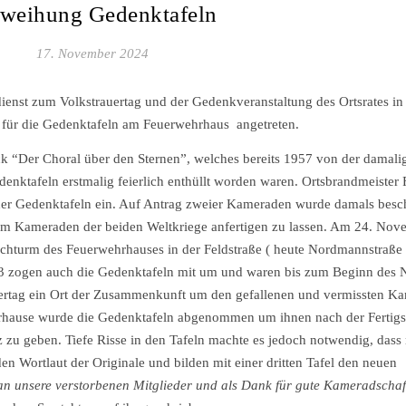
weihung Gedenktafeln
17. November 2024
st zum Volkstrauertag und der Gedenkveranstaltung des Ortsrates in
 für die Gedenktafeln am Feuerwehrhaus angetreten.
k “Der Choral über den Sternen”, welches bereits 1957 von der damali
enktafeln erstmalig feierlich enthüllt worden waren. Ortsbrandmeister 
 der Gedenktafeln ein. Auf Antrag zweier Kameraden wurde damals besc
tem Kameraden der beiden Weltkriege anfertigen zu lassen. Am 24. Nov
chturm des Feuerwehrhauses in der Feldstraße ( heute Nordmannstraße )
 zogen auch die Gedenktafeln mit um und waren bis zum Beginn des 
ertag ein Ort der Zusammenkunft um den gefallenen und vermissten K
rhause wurde die Gedenktafeln abgenommen um ihnen nach der Fertigs
zu geben. Tiefe Risse in den Tafeln machte es jedoch notwendig, dass
en Wortlaut der Originale und bilden mit einer dritten Tafel den neuen
 unsere verstorbenen Mitglieder und als Dank für gute Kameradschaf