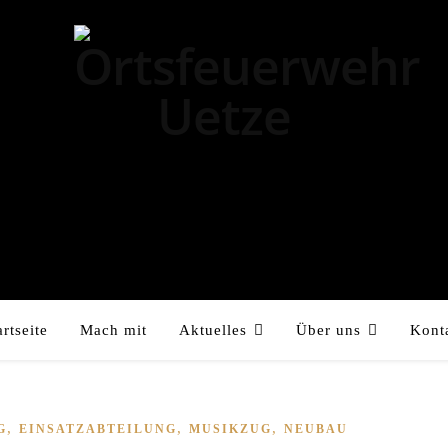
artseite
Mach mit
Aktuelles
Über uns
Kont
,
,
,
G
EINSATZABTEILUNG
MUSIKZUG
NEUBAU