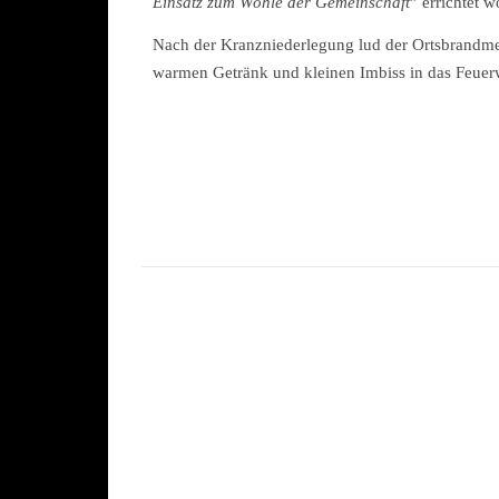
Einsatz zum Wohle der Gemeinschaft
” errichtet w
Nach der Kranzniederlegung lud der Ortsbrandmei
warmen Getränk und kleinen Imbiss in das Feue