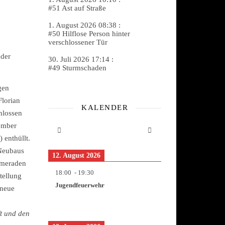
#51 Ast auf Straße
1. August 2026 08:38 :
#50 Hilflose Person hinter
verschlossener Tür
 der
30. Juli 2026 17:14 :
#49 Sturmschaden
gen
Florian
KALENDER
hlossen
ember
 enthüllt.
Neubaus
12. August 2026
ameraden
18:00
-
19:30
tellung
Jugendfeuerwehr
 neue
t und den