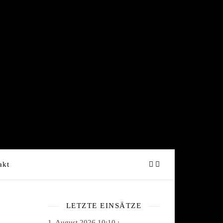
akt
LETZTE EINSÄTZE
1. August 2026 10:10 :