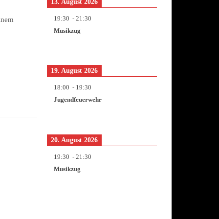
13. August 2026
19:30
-
21:30
einem
Musikzug
19. August 2026
18:00
-
19:30
Jugendfeuerwehr
20. August 2026
19:30
-
21:30
Musikzug