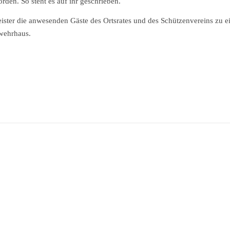
orden. So steht es auf ihr geschrieben.
ster die anwesenden Gäste des Ortsrates und des Schützenvereins zu 
rwehrhaus.