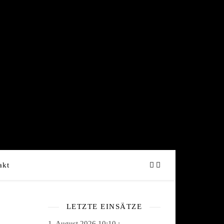
akt
LETZTE EINSÄTZE
1. August 2026 10:10 :