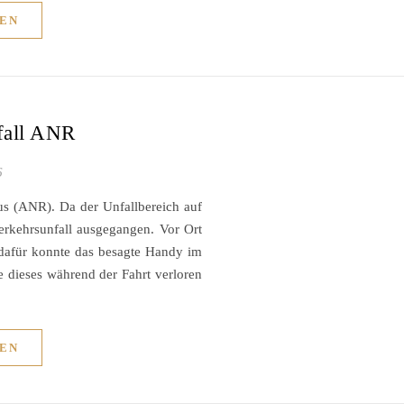
EN
fall ANR
6
us (ANR). Da der Unfallbereich auf
rkehrsunfall ausgegangen. Vor Ort
, dafür konnte das besagte Handy im
 dieses während der Fahrt verloren
EN