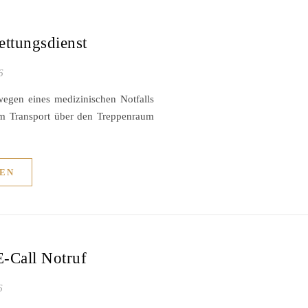
ettungsdienst
6
egen eines medizinischen Notfalls
dem Transport über den Treppenraum
EN
E-Call Notruf
6