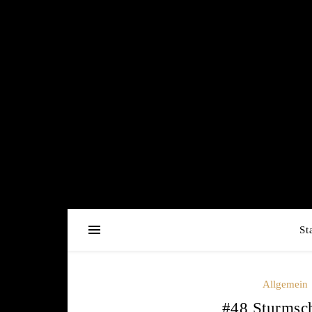
St
Allgemein
#48 Sturmsc