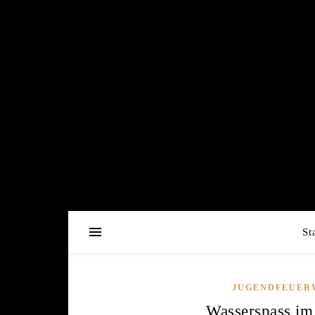
St
JUGENDFEUER
Wasserspass im