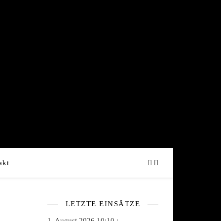
akt
LETZTE EINSÄTZE
1. August 2026 10:10 :