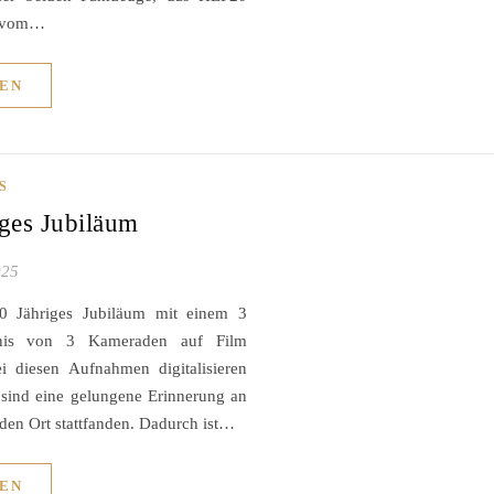
n vom…
EN
S
ges Jubiläum
025
00 Jähriges Jubiläum mit einem 3
gnis von 3 Kameraden auf Film
i diesen Aufnahmen digitalisieren
 sind eine gelungene Erinnerung an
en Ort stattfanden. Dadurch ist…
EN