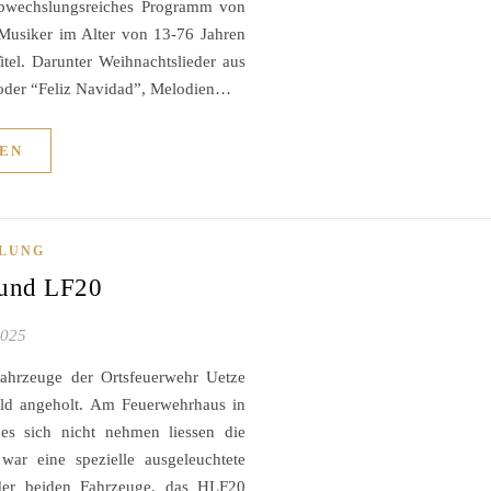
bwechslungsreiches Programm von
usiker im Alter von 13-76 Jahren
tel. Darunter Weihnachtslieder aus
 oder “Feliz Navidad”, Melodien…
EN
ILUNG
und LF20
2025
ahrzeuge der Ortsfeuerwehr Uetze
ld angeholt. Am Feuerwehrhaus in
e es sich nicht nehmen liessen die
war eine spezielle ausgeleuchtete
 der beiden Fahrzeuge, das HLF20