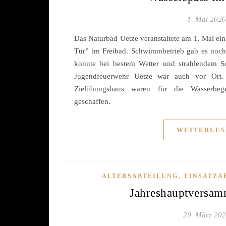
1. Mai 2026
Das Naturbad Uetze veranstaltete am 1. Mai ei
Tür” im Freibad. Schwimmbetrieb gab es noch 
konnte bei bestem Wetter und strahlendem 
Jugendfeuerwehr Uetze war auch vor Ort
Zielübungshaus waren für die Wasserbegeis
geschaffen.
WEITERLES
,
ALTERSABTEILUNG
EINSATZA
Jahreshauptversa
29. März 20