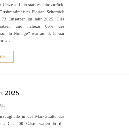
Uetze auf ein starkes Jahr zurück.
rtsbrandmeister Florian Schernich
n 73 Einsätzen im Jahr 2025. Dies
nsätzen und nahezu 65% des
son in Notlage” war am 6. Januar
wort.…
EN
G
rt 2025
025
zeughalle in der Marktstraße das
att. Ca. 400 Gäste waren in die