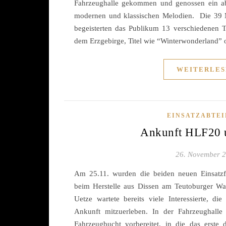
Fahrzeughalle gekommen und genossen ein a
modernen und klassischen Melodien. Die 39 M
begeisterten das Publikum 13 verschiedenen Ti
dem Erzgebirge, Titel wie “Winterwonderland”
WEITERLES
EINSATZABTE
Ankunft HLF20 
26. November 
Am 25.11. wurden die beiden neuen Einsatzf
beim Herstelle aus Dissen am Teutoburger Wa
Uetze wartete bereits viele Interessierte, di
Ankunft mitzuerleben. In der Fahrzeughalle 
Fahrzeugbucht vorbereitet, in die das erste