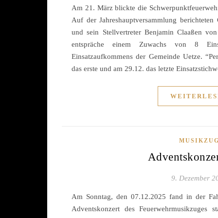
Am 21. März blickte die Schwerpunktfeuerwehr 
Auf der Jahreshauptversammlung berichteten O
und sein Stellvertreter Benjamin Claaßen vo
entspräche einem Zuwachs von 8 Ei
Einsatzaufkommens der Gemeinde Uetze. “Per
das erste und am 29.12. das letzte Einsatzstich
WEITERLES
MUSIKZU
Adventskonze
9. Dezember 2
Am Sonntag, den 07.12.2025 fand in der Fahr
Adventskonzert des Feuerwehrmusikzuges st