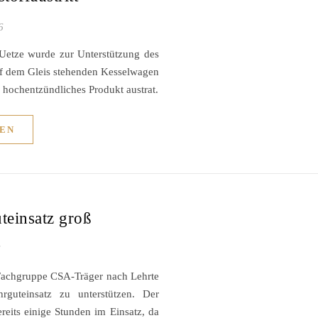
6
etze wurde zur Unterstützung des
uf dem Gleis stehenden Kesselwagen
n hochentzündliches Produkt austrat.
EN
einsatz groß
6
Fachgruppe CSA-Träger nach Lehrte
guteinsatz zu unterstützen. Der
eits einige Stunden im Einsatz, da