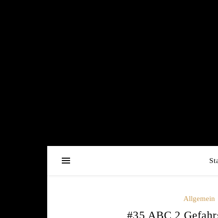
St
Allgemein
#35 ABC 2 Gefahrst