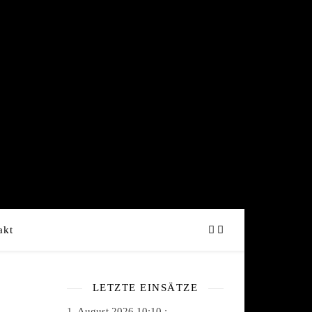
akt
LETZTE EINSÄTZE
1. August 2026 10:10 :