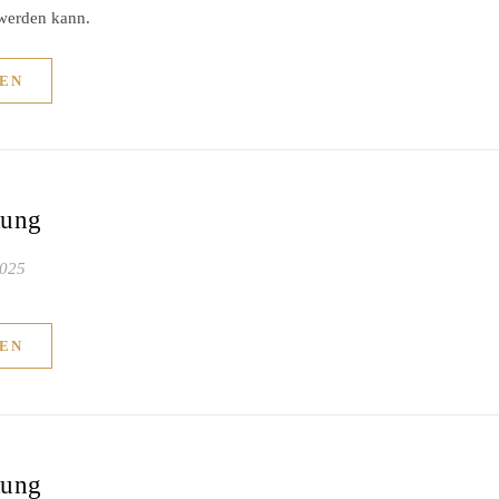
 werden kann.
EN
tung
2025
EN
tung