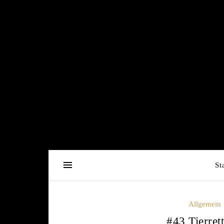
St
Allgemein
#43 Tierret