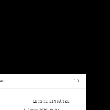
akt
LETZTE EINSÄTZE
1. August 2026 10:10 :