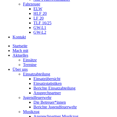
Fahrzeuge
ELW
HLF 20
LF 20
TLF 16/25
GW-L1
GW-L2
Kontakt
Startseite
Mach mit
Aktuelles
Einsätze
Termine
Über uns
Einsatzabteilung
Einsatzübersicht
Einsatzstatistiken
Berichte Einsatzabteilung
Ansprechpartner
Jugendfeuerwehr
Die Betreuer*innen
Berichte Jugendfeuerwehr
Musikzug
Ansprechpartner Musikzug