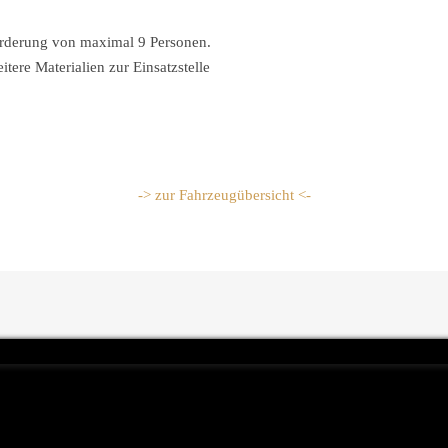
örderung von maximal 9 Personen.
tere Materialien zur Einsatzstelle
-> zur Fahrzeugübersicht <-
Privacy & Cookies Policy