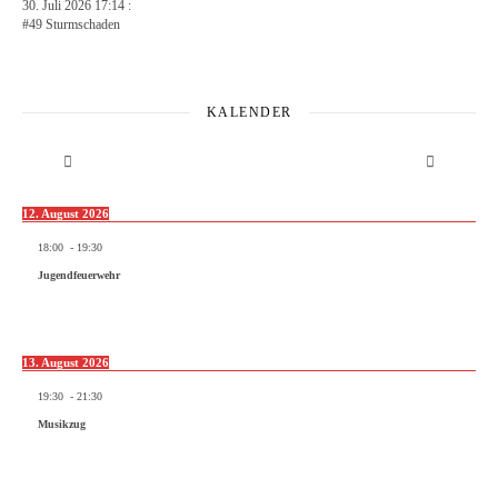
30. Juli 2026 17:14 :
#49 Sturmschaden
KALENDER
12. August 2026
18:00
-
19:30
Jugendfeuerwehr
13. August 2026
19:30
-
21:30
Musikzug