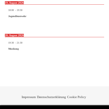
19. August 2026
18:00
-
19:30
Jugendfeuerwehr
20. August 2026
19:30
-
21:30
Musikzug
Impressum
Datenschutzerklärung
Cookie Policy
Privacy & Cookies Policy