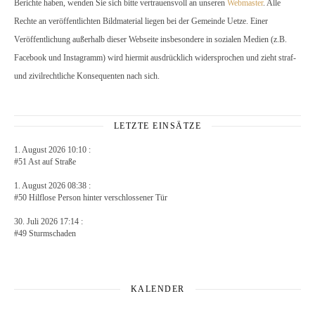
Berichte haben, wenden Sie sich bitte vertrauensvoll an unseren
Webmaster
. Alle
Rechte an veröffentlichten Bildmaterial liegen bei der Gemeinde Uetze. Einer
Veröffentlichung außerhalb dieser Webseite insbesondere in sozialen Medien (z.B.
Facebook und Instagramm) wird hiermit ausdrücklich widersprochen und zieht straf-
und zivilrechtliche Konsequenten nach sich.
LETZTE EINSÄTZE
1. August 2026 10:10 :
#51 Ast auf Straße
1. August 2026 08:38 :
#50 Hilflose Person hinter verschlossener Tür
30. Juli 2026 17:14 :
#49 Sturmschaden
KALENDER