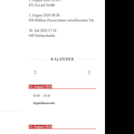
1. August 2026 10:10 :
#51 Ast auf Straße
1. August 2026 08:38 :
#50 Hilflose Person hinter verschlossener Tür
30. Juli 2026 17:14 :
#49 Sturmschaden
KALENDER
12. August 2026
18:00
-
19:30
Jugendfeuerwehr
13. August 2026