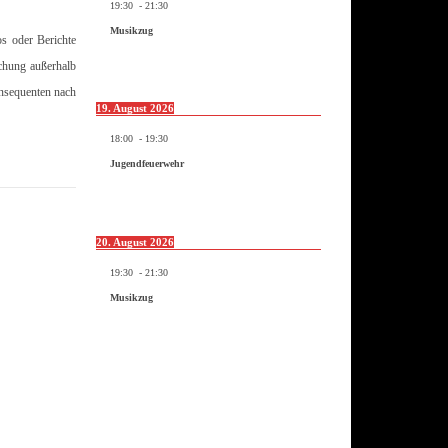
19:30
-
21:30
Musikzug
os oder Berichte
ichung außerhalb
onsequenten nach
19. August 2026
18:00
-
19:30
Jugendfeuerwehr
20. August 2026
19:30
-
21:30
Musikzug