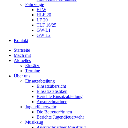
Fahrzeuge
ELW
HLF 20
LF 20
TLF 16/25
GW-L1
GW-L2
Kontakt
Startseite
Mach mit
Aktuelles
Einsätze
Termine
Über uns
Einsatzabteilung
Einsatzübersicht
Einsatzstatistiken
Berichte Einsatzabteilung
Ansprechpartner
Jugendfeuerwehr
Die Betreuer*innen
Berichte Jugendfeuerwehr
Musikzug
Ansprechpartner Musikzug