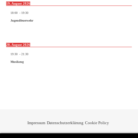
19. August 2026
18:00
-
19:30
Jugendfeuerwehr
20. August 2026
19:30
-
21:30
Musikzug
Impressum
Datenschutzerklärung
Cookie Policy
Privacy & Cookies Policy