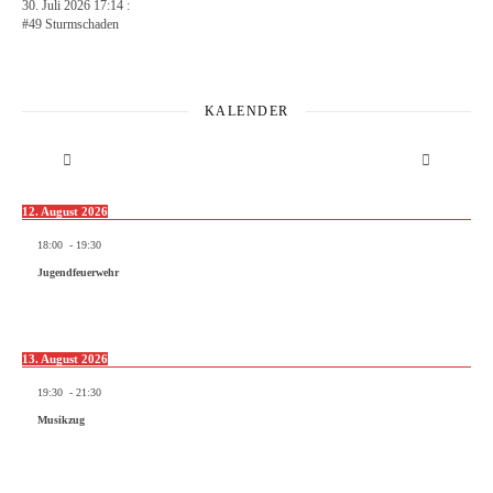
30. Juli 2026 17:14 :
#49 Sturmschaden
KALENDER
12. August 2026
18:00
-
19:30
Jugendfeuerwehr
13. August 2026
19:30
-
21:30
Musikzug