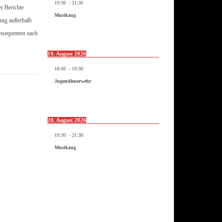
19:30
-
21:30
er Berichte
Musikzug
hung außerhalb
onsequenten nach
19. August 2026
18:00
-
19:30
Jugendfeuerwehr
20. August 2026
19:30
-
21:30
Musikzug