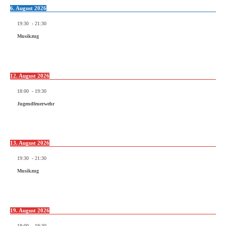
6. August 2026
19:30
-
21:30
Musikzug
12. August 2026
18:00
-
19:30
Jugendfeuerwehr
13. August 2026
19:30
-
21:30
Musikzug
19. August 2026
18:00
-
19:30