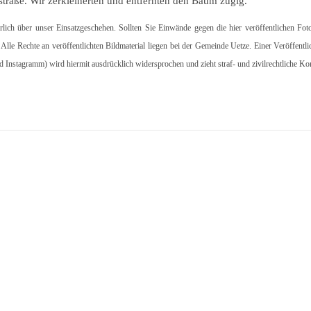
straße. Wir zerkleinerten und entfernten den Baum zügig.
hrlich über unser Einsatzgeschehen. Sollten Sie Einwände gegen die hier veröffentlichen Fot
. Alle Rechte an veröffentlichten Bildmaterial liegen bei der Gemeinde Uetze. Einer Veröffentl
d Instagramm) wird hiermit ausdrücklich widersprochen und zieht straf- und zivilrechtliche K