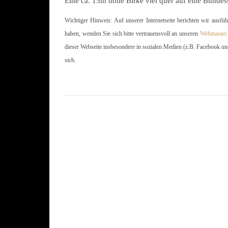
Eine ca. 15m hohe Birke viel quer auf eine Bundes
Wichtiger Hinweis: Auf unserer Internetseite berichten wir ausfü
haben, wenden Sie sich bitte vertrauensvoll an unseren
Webmaster
dieser Webseite insbesondere in sozialen Medien (z.B. Facebook un
sich.