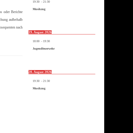
19:30
-
21:30
Musikzug
os oder Berichte
ichung außerhalb
onsequenten nach
19. August 2026
18:00
-
19:30
Jugendfeuerwehr
20. August 2026
19:30
-
21:30
Musikzug