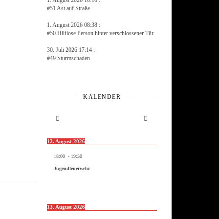
1. August 2026 10:10 :
#51 Ast auf Straße
1. August 2026 08:38 :
#50 Hilflose Person hinter verschlossener Tür
30. Juli 2026 17:14 :
#49 Sturmschaden
KALENDER
12. August 2026
18:00
-
19:30
Jugendfeuerwehr
13. August 2026