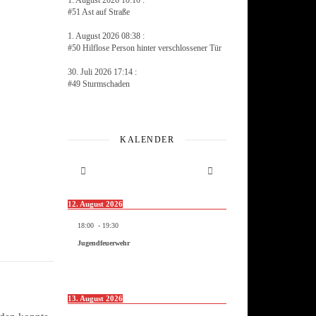
1. August 2026 10:10 :
#51 Ast auf Straße
1. August 2026 08:38 :
#50 Hilflose Person hinter verschlossener Tür
30. Juli 2026 17:14 :
#49 Sturmschaden
KALENDER
12. August 2026
18:00
-
19:30
Jugendfeuerwehr
13. August 2026