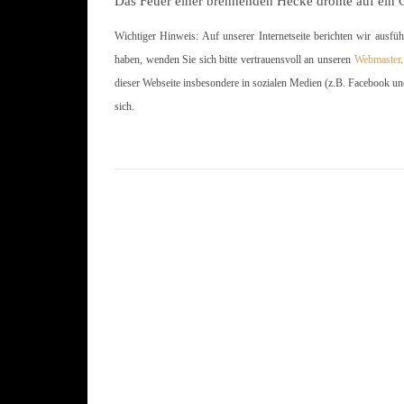
Das Feuer einer brennenden Hecke drohte auf ein 
Wichtiger Hinweis: Auf unserer Internetseite berichten wir ausfü
haben, wenden Sie sich bitte vertrauensvoll an unseren
Webmaster
dieser Webseite insbesondere in sozialen Medien (z.B. Facebook un
sich.