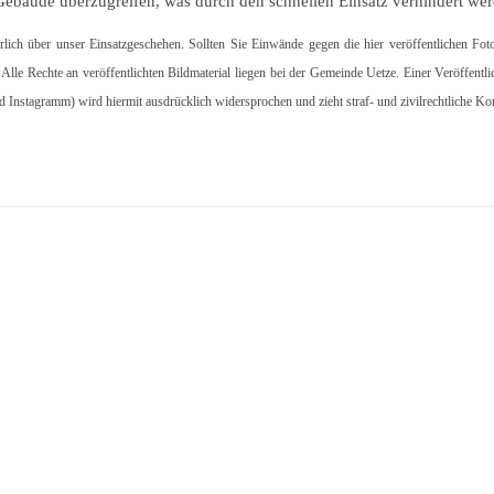
Gebäude überzugreifen, was durch den schnellen Einsatz verhindert we
hrlich über unser Einsatzgeschehen. Sollten Sie Einwände gegen die hier veröffentlichen Fot
. Alle Rechte an veröffentlichten Bildmaterial liegen bei der Gemeinde Uetze. Einer Veröffentl
d Instagramm) wird hiermit ausdrücklich widersprochen und zieht straf- und zivilrechtliche K