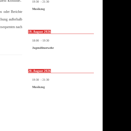
rden konnte.
19:30
-
21:30
Musikzug
os oder Berichte
ichung außerhalb
onsequenten nach
19. August 2026
18:00
-
19:30
Jugendfeuerwehr
20. August 2026
19:30
-
21:30
Musikzug