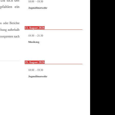
 Da sich der
18:00
-
19:30
pfahlen ein
Jugendfeuerwehr
os oder Berichte
13. August 2026
ichung außerhalb
19:30
-
21:30
onsequenten nach
Musikzug
19. August 2026
18:00
-
19:30
Jugendfeuerwehr