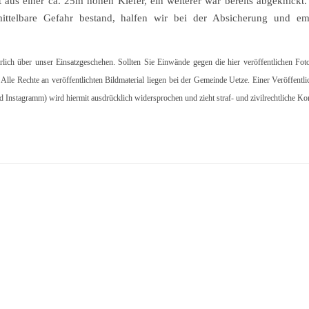
t aus einer ca. 25m hohen Kiefer, ein weiterer war bereits abgeknickt.
ttelbare Gefahr bestand, halfen wir bei der Absicherung und em
hrlich über unser Einsatzgeschehen. Sollten Sie Einwände gegen die hier veröffentlichen Fot
. Alle Rechte an veröffentlichten Bildmaterial liegen bei der Gemeinde Uetze. Einer Veröffentl
d Instagramm) wird hiermit ausdrücklich widersprochen und zieht straf- und zivilrechtliche K