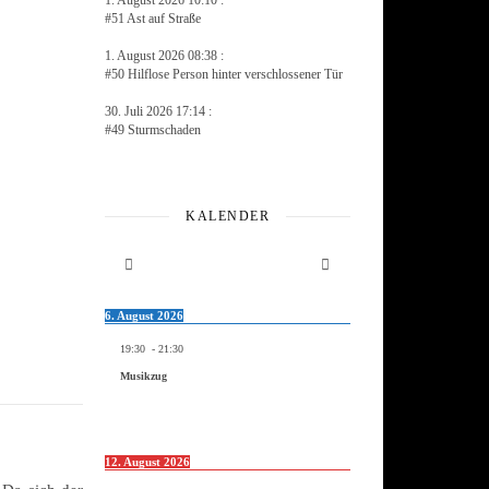
1. August 2026 10:10 :
#51 Ast auf Straße
1. August 2026 08:38 :
#50 Hilflose Person hinter verschlossener Tür
30. Juli 2026 17:14 :
#49 Sturmschaden
KALENDER
6. August 2026
19:30
-
21:30
Musikzug
12. August 2026