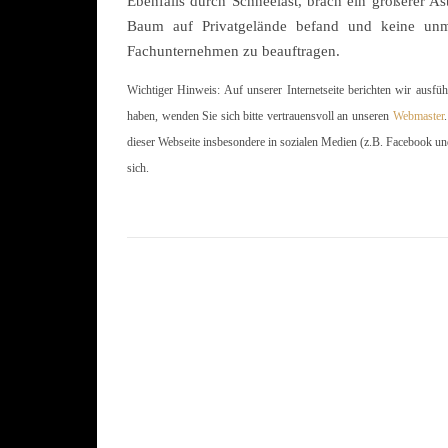
Ebenfalls durch Schneelast, brach ein größerer As
Baum auf Privatgelände befand und keine unmi
Fachunternehmen zu beauftragen.
Wichtiger Hinweis: Auf unserer Internetseite berichten wir ausfü
haben, wenden Sie sich bitte vertrauensvoll an unseren
Webmaster
dieser Webseite insbesondere in sozialen Medien (z.B. Facebook un
sich.