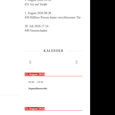
1. August 2026 10:10 :
#51 Ast auf Straße
1. August 2026 08:38 :
#50 Hilflose Person hinter verschlossener Tür
30. Juli 2026 17:14 :
#49 Sturmschaden
KALENDER
12. August 2026
18:00
-
19:30
Jugendfeuerwehr
13. August 2026