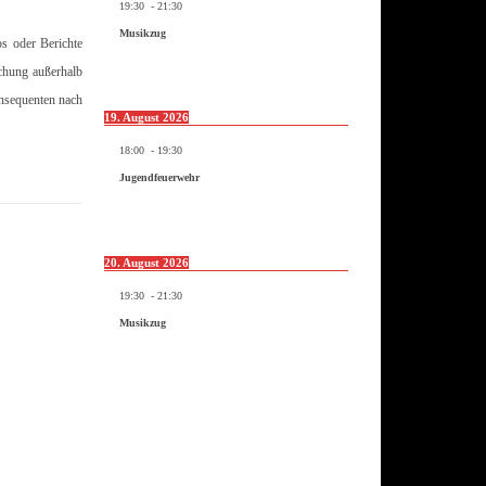
19:30
-
21:30
Musikzug
os oder Berichte
ichung außerhalb
onsequenten nach
19. August 2026
18:00
-
19:30
Jugendfeuerwehr
20. August 2026
19:30
-
21:30
Musikzug