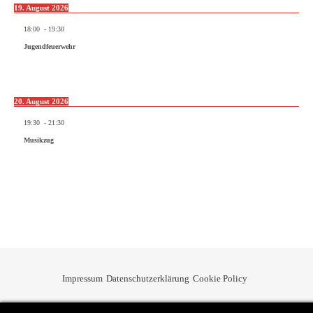
19. August 2026
18:00
-
19:30
Jugendfeuerwehr
20. August 2026
19:30
-
21:30
Musikzug
Impressum
Datenschutzerklärung
Cookie Policy
Privacy & Cookies Policy