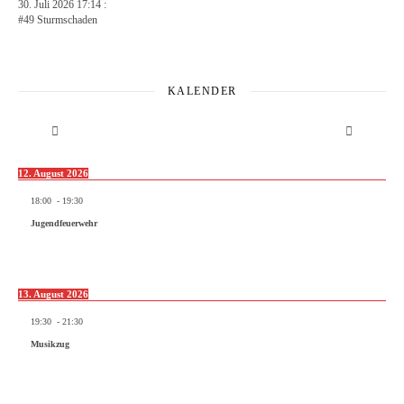
30. Juli 2026 17:14 :
#49 Sturmschaden
KALENDER
12. August 2026
18:00
-
19:30
Jugendfeuerwehr
13. August 2026
19:30
-
21:30
Musikzug