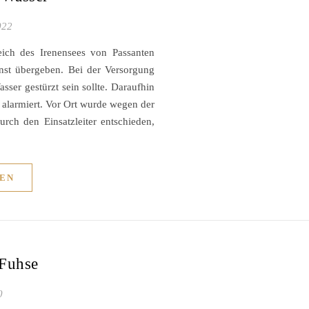
022
ich des Irenensees von Passanten
nst übergeben. Bei der Versorgung
sser gestürzt sein sollte. Daraufhin
 alarmiert. Vor Ort wurde wegen der
rch den Einsatzleiter entschieden,
EN
E
Fuhse
0