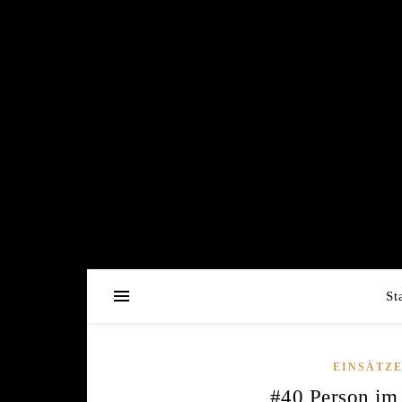
St
EINSÄTZ
#40 Person im