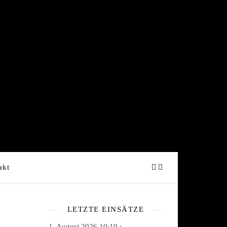
akt
LETZTE EINSÄTZE
1. August 2026 10:10 :