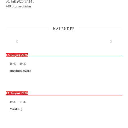
30. Juli 2026 17:14 :
#49 Sturmschaden
KALENDER
12. August 2026
18:00
-
19:30
Jugendfeuerwehr
13. August 2026
19:30
-
21:30
Musikzug