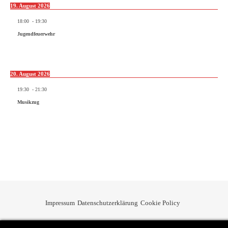
19. August 2026
18:00
-
19:30
Jugendfeuerwehr
20. August 2026
19:30
-
21:30
Musikzug
Impressum
Datenschutzerklärung
Cookie Policy
Privacy & Cookies Policy