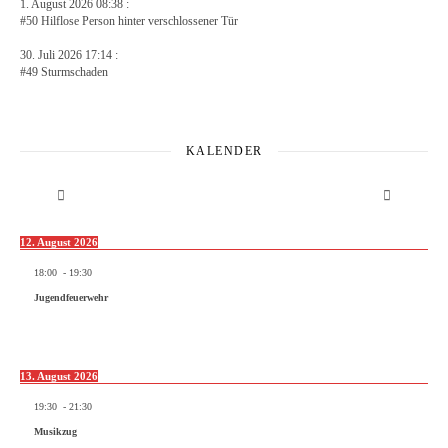
1. August 2026 08:38 :
#50 Hilflose Person hinter verschlossener Tür
30. Juli 2026 17:14 :
#49 Sturmschaden
KALENDER
12. August 2026
18:00
-
19:30
Jugendfeuerwehr
13. August 2026
19:30
-
21:30
Musikzug