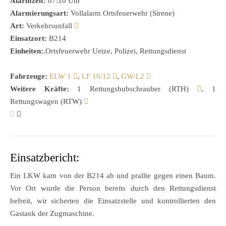
Alarmzeit:
07:10 Uhr
Alarmierungsart:
Vollalarm Ortsfeuerwehr (Sirene)
Art:
Verkehrsunfall
Einsatzort:
B214
Einheiten:.
Ortsfeuerwehr Uetze, Polizei, Rettungsdienst
Fahrzeuge:
ELW 1
,
LF 16/12
,
GW-L2
Weitere Kräfte:
1 Rettungshubschrauber (RTH)
, 1
Rettungswagen (RTW)
Einsatzbericht:
Ein LKW kam von der B214 ab und prallte gegen einen Baum.
Vor Ort wurde die Person bereits durch den Rettungsdienst
befreit, wir sicherten die Einsatzstelle und kontrollierten den
Gastank der Zugmaschine.