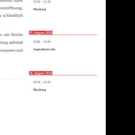
ereits stark
19:30
-
21:30
ionsöffnung,
Musikzug
 schließlich
19. August 2026
os oder Berichte
18:00
-
19:30
ichung außerhalb
Jugendfeuerwehr
onsequenten nach
20. August 2026
19:30
-
21:30
Musikzug