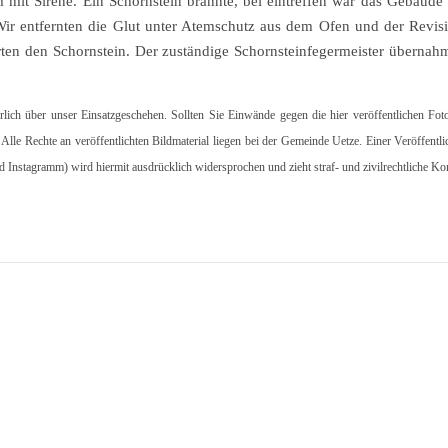
 mit Sirene. Ein Schornstein brannte, bei eintreffen war das Gebäude b
 Wir entfernten die Glut unter Atemschutz aus dem Ofen und der Revis
ten den Schornstein. Der zuständige Schornsteinfegermeister übernahm
hrlich über unser Einsatzgeschehen. Sollten Sie Einwände gegen die hier veröffentlichen Fot
. Alle Rechte an veröffentlichten Bildmaterial liegen bei der Gemeinde Uetze. Einer Veröffentl
d Instagramm) wird hiermit ausdrücklich widersprochen und zieht straf- und zivilrechtliche K