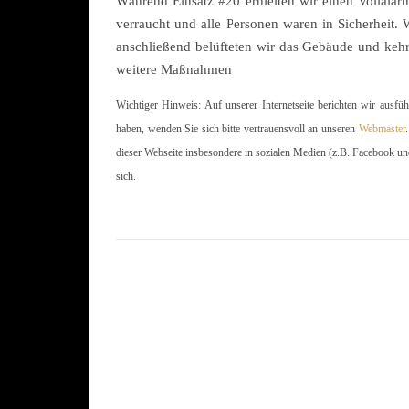
Während Einsatz #20 erhielten wir einen Vollalarm
verraucht und alle Personen waren in Sicherheit.
anschließend belüfteten wir das Gebäude und kehr
weitere Maßnahmen
Wichtiger Hinweis: Auf unserer Internetseite berichten wir ausfü
haben, wenden Sie sich bitte vertrauensvoll an unseren
Webmaster
dieser Webseite insbesondere in sozialen Medien (z.B. Facebook un
sich.