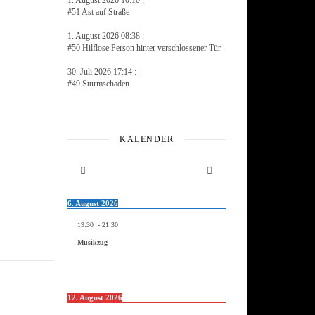
1. August 2026 10:10 :
#51 Ast auf Straße
1. August 2026 08:38 :
#50 Hilflose Person hinter verschlossener Tür
30. Juli 2026 17:14 :
#49 Sturmschaden
KALENDER
6. August 2026
19:30
-
21:30
Musikzug
12. August 2026