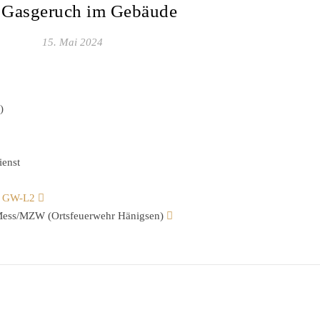
 Gasgeruch im Gebäude
15. Mai 2024
)
ienst
,
GW-L2
ess/MZW (Ortsfeuerwehr Hänigsen)