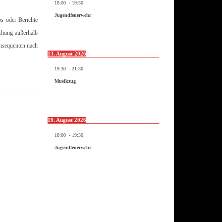
18:00
-
19:30
Jugendfeuerwehr
os oder Berichte
ichung außerhalb
onsequenten nach
13. August 2026
19:30
-
21:30
Musikzug
19. August 2026
18:00
-
19:30
Jugendfeuerwehr