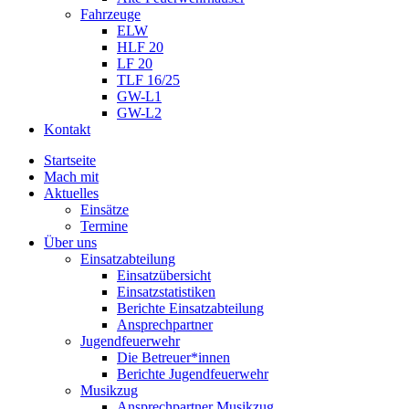
Fahrzeuge
ELW
HLF 20
LF 20
TLF 16/25
GW-L1
GW-L2
Kontakt
Startseite
Mach mit
Aktuelles
Einsätze
Termine
Über uns
Einsatzabteilung
Einsatzübersicht
Einsatzstatistiken
Berichte Einsatzabteilung
Ansprechpartner
Jugendfeuerwehr
Die Betreuer*innen
Berichte Jugendfeuerwehr
Musikzug
Ansprechpartner Musikzug