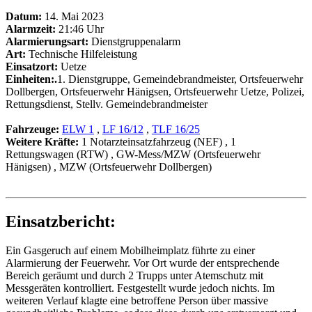
Datum:
14. Mai 2023
Alarmzeit:
21:46 Uhr
Alarmierungsart:
Dienstgruppenalarm
Art:
Technische Hilfeleistung
Einsatzort:
Uetze
Einheiten:.
1. Dienstgruppe, Gemeindebrandmeister, Ortsfeuerwehr
Dollbergen, Ortsfeuerwehr Hänigsen, Ortsfeuerwehr Uetze, Polizei,
Rettungsdienst, Stellv. Gemeindebrandmeister
Fahrzeuge:
ELW 1
,
LF 16/12
,
TLF 16/25
Weitere Kräfte:
1 Notarzteinsatzfahrzeug (NEF)
, 1
Rettungswagen (RTW)
, GW-Mess/MZW (Ortsfeuerwehr
Hänigsen)
, MZW (Ortsfeuerwehr Dollbergen)
Einsatzbericht:
Ein Gasgeruch auf einem Mobilheimplatz führte zu einer
Alarmierung der Feuerwehr. Vor Ort wurde der entsprechende
Bereich geräumt und durch 2 Trupps unter Atemschutz mit
Messgeräten kontrolliert. Festgestellt wurde jedoch nichts. Im
weiteren Verlauf klagte eine betroffene Person über massive