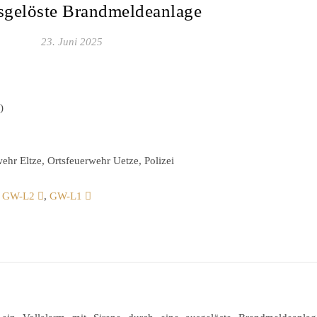
sgelöste Brandmeldeanlage
23. Juni 2025
)
hr Eltze, Ortsfeuerwehr Uetze, Polizei
,
GW-L2
,
GW-L1