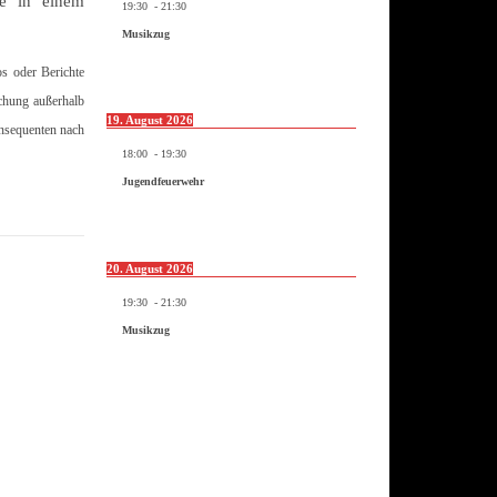
ge in einem
19:30
-
21:30
Musikzug
os oder Berichte
ichung außerhalb
19. August 2026
onsequenten nach
18:00
-
19:30
Jugendfeuerwehr
20. August 2026
19:30
-
21:30
Musikzug