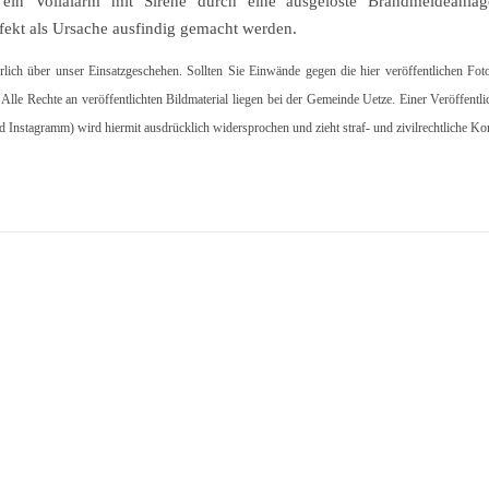
e ein Vollalarm mit Sirene durch eine ausgelöste Brandmeldeanla
fekt als Ursache ausfindig gemacht werden.
hrlich über unser Einsatzgeschehen. Sollten Sie Einwände gegen die hier veröffentlichen Fot
. Alle Rechte an veröffentlichten Bildmaterial liegen bei der Gemeinde Uetze. Einer Veröffentl
d Instagramm) wird hiermit ausdrücklich widersprochen und zieht straf- und zivilrechtliche K