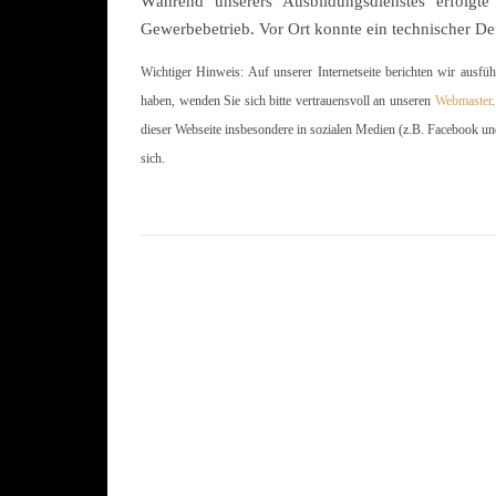
Während unserers Ausbildungsdienstes erfolgt
Gewerbebetrieb. Vor Ort konnte ein technischer De
Wichtiger Hinweis: Auf unserer Internetseite berichten wir ausfü
haben, wenden Sie sich bitte vertrauensvoll an unseren
Webmaster
dieser Webseite insbesondere in sozialen Medien (z.B. Facebook un
sich.