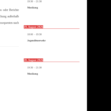
19:30
-
21:30
Musikzug
os oder Berichte
ichung außerhalb
onsequenten nach
19. August 2026
18:00
-
19:30
Jugendfeuerwehr
20. August 2026
19:30
-
21:30
Musikzug