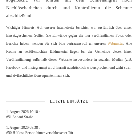
abgelöscht. Wir führten mit dem Schnellangriff noch
Nachlöscharbeiten durch und Kontrollieren die Scheune
abschließend.
Wichtiger Hinweis: Auf unserer Internetseite berichten wir ausführlich über unser
Einsatzgeschehen. Sollten Sie Einwände gegen die hier veröffentlichen Fotos oder
Berichte haben, wenden Sie sich bitte vertrauensvoll an unseren
Webmaster
. Alle
Rechte an veröffentlichten Bildmaterial liegen bei der Gemeinde Uetze. Einer
Veröffentlichung außerhalb dieser Webseite insbesondere in sozialen Medien (z.B.
Facebook und Instagramm) wird hiermit ausdrücklich widersprochen und zieht straf-
und zivilrechtliche Konsequenten nach sich.
LETZTE EINSÄTZE
1. August 2026 10:10 :
#51 Ast auf Straße
1. August 2026 08:38 :
#50 Hilflose Person hinter verschlossener Tür