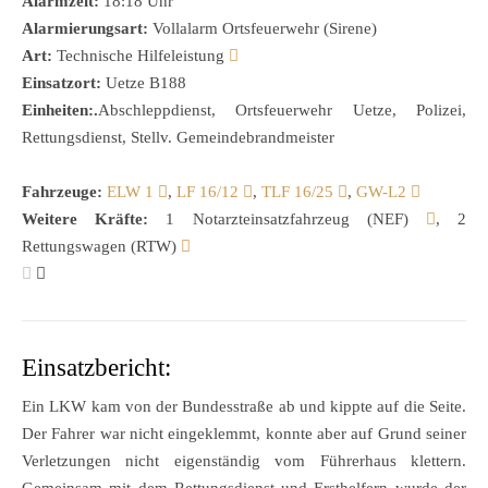
Alarmzeit:
18:18 Uhr
Alarmierungsart:
Vollalarm Ortsfeuerwehr (Sirene)
Art:
Technische Hilfeleistung
Einsatzort:
Uetze B188
Einheiten:.
Abschleppdienst, Ortsfeuerwehr Uetze, Polizei,
Rettungsdienst, Stellv. Gemeindebrandmeister
Fahrzeuge:
ELW 1
,
LF 16/12
,
TLF 16/25
,
GW-L2
Weitere Kräfte:
1 Notarzteinsatzfahrzeug (NEF)
, 2
Rettungswagen (RTW)
Einsatzbericht:
Ein LKW kam von der Bundesstraße ab und kippte auf die Seite.
Der Fahrer war nicht eingeklemmt, konnte aber auf Grund seiner
Verletzungen nicht eigenständig vom Führerhaus klettern.