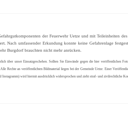
Gefahrgutkomponenten der Feuerwehr Uetze und mit Teileinheiten de
rt. Nach umfassender Erkundung konnte keine Gefahrenlage festgest
wehr Burgdorf brauchten nicht mehr anrücken.
hrlich über unser Einsatzgeschehen. Sollten Sie Einwände gegen die hier veröffentlichen Fot
. Alle Rechte an veröffentlichten Bildmaterial liegen bei der Gemeinde Uetze. Einer Veröffentl
d Instagramm) wird hiermit ausdrücklich widersprochen und zieht straf- und zivilrechtliche K