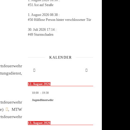
1. August 2026 10:10 :
#51 Ast auf Straße
1. August 2026 08:38 :
#50 Hilflose Person hinter verschlossener Tür
30. Juli 2026 17:14 :
#49 Sturmschaden
KALENDER
rtsfeuerwehr
tungsdienst,
12. August 2026
18:00
-
19:30
Jugendfeuerwehr
rtsfeuerwehr
ze)
, MTW
rtsfeuerwehr
13. August 2026