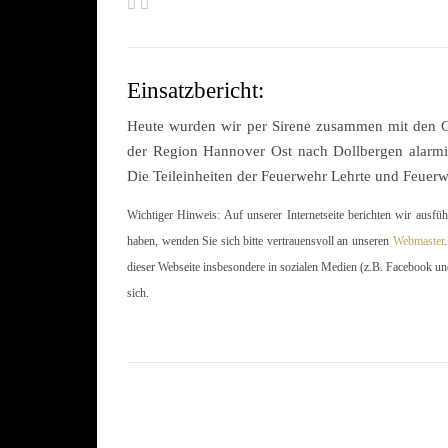
Einsatzbericht:
Heute wurden wir per Sirene zusammen mit den 
der Region Hannover Ost nach Dollbergen alarmie
Die Teileinheiten der Feuerwehr Lehrte und Feuer
Wichtiger Hinweis: Auf unserer Internetseite berichten wir ausfü
haben, wenden Sie sich bitte vertrauensvoll an unseren
Webmaster
dieser Webseite insbesondere in sozialen Medien (z.B. Facebook un
sich.