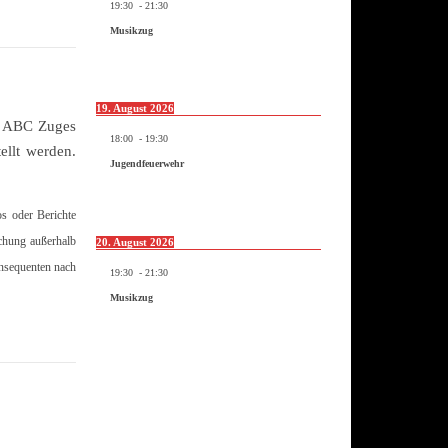
19:30
-
21:30
Musikzug
19. August 2026
s ABC Zuges
18:00
-
19:30
ellt werden.
Jugendfeuerwehr
os oder Berichte
ichung außerhalb
20. August 2026
onsequenten nach
19:30
-
21:30
Musikzug