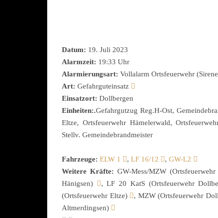
Datum:
19. Juli 2023
Alarmzeit:
19:33 Uhr
Alarmierungsart:
Vollalarm Ortsfeuerwehr (Sirene
Art:
Gefahrguteinsatz
Einsatzort:
Dollbergen
Einheiten:.
Gefahrgutzug Reg.H-Ost, Gemeindebran
Eltze, Ortsfeuerwehr Hämelerwald, Ortsfeuerwehr
Stellv. Gemeindebrandmeister
Fahrzeuge:
ELW 1
,
LF 16/12
,
GW-L2
Weitere Kräfte:
GW-Mess/MZW (Ortsfeuerwehr
Hänigsen)
, LF 20 KatS (Ortsfeuerwehr Dollb
(Ortsfeuerwehr Eltze)
, MZW (Ortsfeuerwehr Dol
Altmerdingsen)