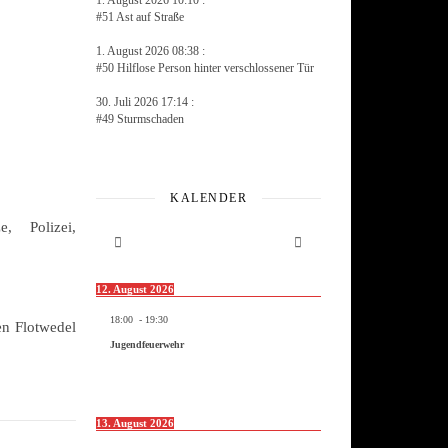
1. August 2026 10:10 :
#51 Ast auf Straße
1. August 2026 08:38 :
#50 Hilflose Person hinter verschlossener Tür
30. Juli 2026 17:14 :
#49 Sturmschaden
KALENDER
e, Polizei,
12. August 2026
18:00
-
19:30
en Flotwedel
Jugendfeuerwehr
13. August 2026