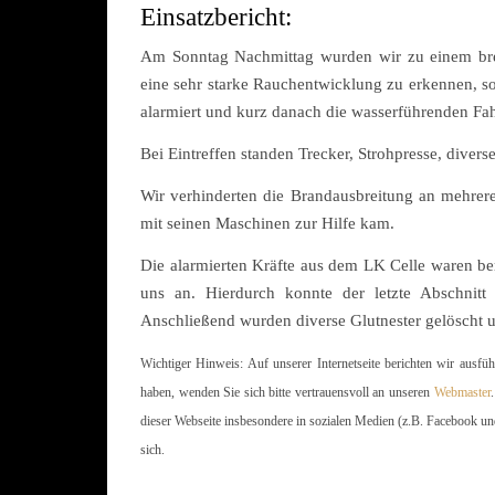
Einsatzbericht:
Am Sonntag Nachmittag wurden wir zu einem bren
eine sehr starke Rauchentwicklung zu erkennen, s
alarmiert und kurz danach die wasserführenden Fa
Bei Eintreffen standen Trecker, Strohpresse, divers
Wir verhinderten die Brandausbreitung an mehre
mit seinen Maschinen zur Hilfe kam.
Die alarmierten Kräfte aus dem LK Celle waren be
uns an. Hierdurch konnte der letzte Abschnit
Anschließend wurden diverse Glutnester gelöscht un
Wichtiger Hinweis: Auf unserer Internetseite berichten wir ausfü
haben, wenden Sie sich bitte vertrauensvoll an unseren
Webmaster
dieser Webseite insbesondere in sozialen Medien (z.B. Facebook un
sich.